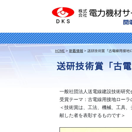
HOME
>
新着情報
>
送研技術賞「古電線用接地ロ
送研技術賞「古電
一般社団法人送電線建設技術研究
受賞テーマ：古電線用接地ローラの
＜技術賞は、工法、機械、工具、
献した者を表彰するものです＞