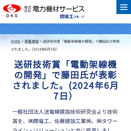
HOME
>
新着情報
>
送研技術賞「電動架線機の開発」で藤田氏が表彰
されました。(2024年6月7日）
送研技術賞「電動架線機
の開発」で藤田氏が表彰
されました。(2024年6月
7日）
一般社団法人送電線建設技術研究会より技術
賞を、㈱関電工、佐藤建設工業㈱、㈱タワー
ライン・ソリューションと共に受賞しまし